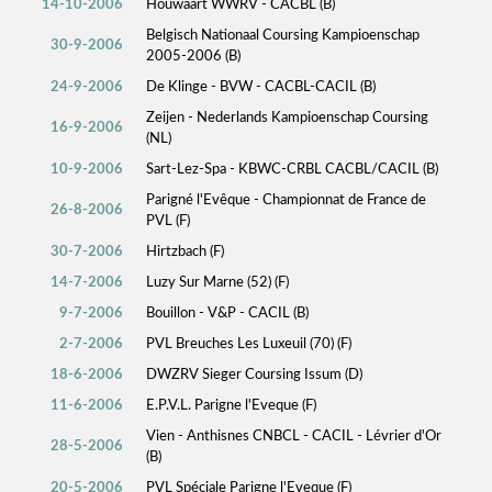
14-10-2006
Houwaart WWRV - CACBL (B)
Belgisch Nationaal Coursing Kampioenschap
30-9-2006
2005-2006 (B)
24-9-2006
De Klinge - BVW - CACBL-CACIL (B)
Zeijen - Nederlands Kampioenschap Coursing
16-9-2006
(NL)
10-9-2006
Sart-Lez-Spa - KBWC-CRBL CACBL/CACIL (B)
Parigné l'Evêque - Championnat de France de
26-8-2006
PVL (F)
30-7-2006
Hirtzbach (F)
14-7-2006
Luzy Sur Marne (52) (F)
9-7-2006
Bouillon - V&P - CACIL (B)
2-7-2006
PVL Breuches Les Luxeuil (70) (F)
18-6-2006
DWZRV Sieger Coursing Issum (D)
11-6-2006
E.P.V.L. Parigne l'Eveque (F)
Vien - Anthisnes CNBCL - CACIL - Lévrier d'Or
28-5-2006
(B)
20-5-2006
PVL Spéciale Parigne l'Eveque (F)