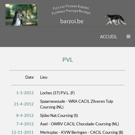
ACCUEIL
PVL
Date
Lieu
1-5-2013
Loches (37) P.V.L. (F)
Spaarnewoude - WRA CACIL Zilveren Tulp
21-4-2012
Coursing (NL)
8-4-2012
Sjöbo Nat.Coursing (S)
7-4-2012
Axel - OWRV CACIL Chocolade-Coursing (NL)
12-11-2011
Merksplas - KVW Beringen - CACIL Coursing (B)