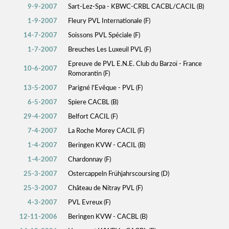
9-9-2007
Sart-Lez-Spa - KBWC-CRBL CACBL/CACIL (B)
1-9-2007
Fleury PVL Internationale (F)
14-7-2007
Soissons PVL Spéciale (F)
1-7-2007
Breuches Les Luxeuil PVL (F)
Epreuve de PVL E.N.E. Club du Barzoï - France
10-6-2007
Romorantin (F)
13-5-2007
Parigné l'Evêque - PVL (F)
6-5-2007
Spiere CACBL (B)
29-4-2007
Belfort CACIL (F)
7-4-2007
La Roche Morey CACIL (F)
1-4-2007
Beringen KVW - CACIL (B)
1-4-2007
Chardonnay (F)
25-3-2007
Ostercappeln Frühjahrscoursing (D)
25-3-2007
Château de Nitray PVL (F)
4-3-2007
PVL Evreux (F)
12-11-2006
Beringen KVW - CACBL (B)