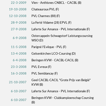
22-3-2009
Vien - Anthisnes CNBCL - CACBL (B)
19-10-2008
Chateauroux PVL (F)
12-10-2008
PVL Charmes (88) (F)
28-9-2008
La Ferté Vidame (28) EPVL (F)
27-9-2008
Laferte Sur Amance - PVL Internationale (F)
Ostercappeln-Schwagstorf Leistungscoursing
6-9-2008
WSO (D)
11-5-2008
Parigné l'Evêque - PVL (F)
13-4-2008
Gelsenkirchen LCO-Coursing (D)
6-4-2008
Beringen KVW - CACBL-CACIL (B)
23-3-2008
PVL Evreux (F)
16-3-2008
PVL Semblancay (F)
Geel CACBL-CACIL "Grote Prijs van België"
21-10-2007
KVW (B)
6-10-2007
Laferte Sur Amance - PVL Internationale (F)
Beringen KVW - Clubkampioenschap Coursing
6-10-2007
(B)