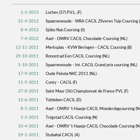
1-5-2013
Loches (37) P.V.L. (F)
21-4-2012
Spaarnewoude - WRA CACIL Zilveren Tulp Coursing 
8-4-2012
Sjöbo Nat.Coursing (S)
7-4-2012
Axel - OWRV CACIL Chocolade-Coursing (NL)
12-11-2011
Merksplas - KVW Beringen - CACIL Coursing (B)
29-10-2011
Ronostrad Een CACIL Coursing (NL)
1-10-2011
Spaarnewoude - Int. CACIL Grand prix coursing (NL)
17-9-2011
Oude Pekela NKC 2011 (NL)
11-9-2011
Conty - CACIL (F)
27-8-2011
Saint Maur (36) Championnat de France PVL (F)
12-6-2011
Tüttleben CACIL (D)
8-5-2011
Axel - OWRV 't Haasje CACIL Moederdagcoursing (N
1-5-2011
Trögstad CACIL-Coursing (N)
10-4-2011
Axel - OWRV 't Haasje CACIL Chocolade Coursing (N
29-1-2011
Stubaital CACIL (A)