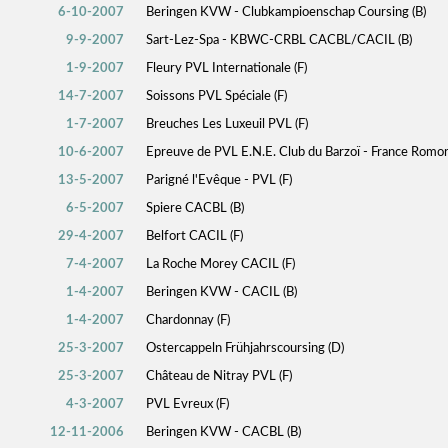
6-10-2007
Beringen KVW - Clubkampioenschap Coursing (B)
9-9-2007
Sart-Lez-Spa - KBWC-CRBL CACBL/CACIL (B)
1-9-2007
Fleury PVL Internationale (F)
14-7-2007
Soissons PVL Spéciale (F)
1-7-2007
Breuches Les Luxeuil PVL (F)
10-6-2007
Epreuve de PVL E.N.E. Club du Barzoï - France Romora
13-5-2007
Parigné l'Evêque - PVL (F)
6-5-2007
Spiere CACBL (B)
29-4-2007
Belfort CACIL (F)
7-4-2007
La Roche Morey CACIL (F)
1-4-2007
Beringen KVW - CACIL (B)
1-4-2007
Chardonnay (F)
25-3-2007
Ostercappeln Frühjahrscoursing (D)
25-3-2007
Château de Nitray PVL (F)
4-3-2007
PVL Evreux (F)
12-11-2006
Beringen KVW - CACBL (B)