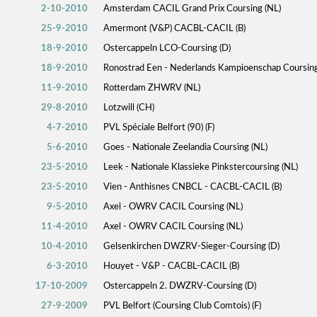
2-10-2010
Amsterdam CACIL Grand Prix Coursing (NL)
25-9-2010
Amermont (V&P) CACBL-CACIL (B)
18-9-2010
Ostercappeln LCO-Coursing (D)
18-9-2010
Ronostrad Een - Nederlands Kampioenschap Coursin
11-9-2010
Rotterdam ZHWRV (NL)
29-8-2010
Lotzwill (CH)
4-7-2010
PVL Spéciale Belfort (90) (F)
5-6-2010
Goes - Nationale Zeelandia Coursing (NL)
23-5-2010
Leek - Nationale Klassieke Pinkstercoursing (NL)
23-5-2010
Vien - Anthisnes CNBCL - CACBL-CACIL (B)
9-5-2010
Axel - OWRV CACIL Coursing (NL)
11-4-2010
Axel - OWRV CACIL Coursing (NL)
10-4-2010
Gelsenkirchen DWZRV-Sieger-Coursing (D)
6-3-2010
Houyet - V&P - CACBL-CACIL (B)
17-10-2009
Ostercappeln 2. DWZRV-Coursing (D)
27-9-2009
PVL Belfort (Coursing Club Comtois) (F)