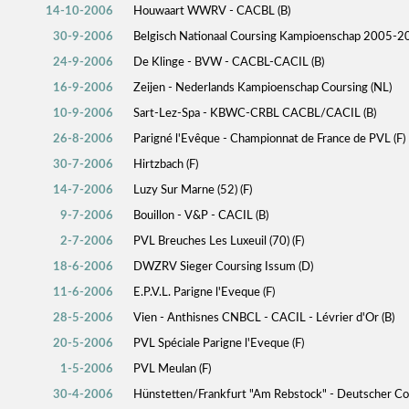
14-10-2006
Houwaart WWRV - CACBL (B)
30-9-2006
Belgisch Nationaal Coursing Kampioenschap 2005-20
24-9-2006
De Klinge - BVW - CACBL-CACIL (B)
16-9-2006
Zeijen - Nederlands Kampioenschap Coursing (NL)
10-9-2006
Sart-Lez-Spa - KBWC-CRBL CACBL/CACIL (B)
26-8-2006
Parigné l'Evêque - Championnat de France de PVL (F)
30-7-2006
Hirtzbach (F)
14-7-2006
Luzy Sur Marne (52) (F)
9-7-2006
Bouillon - V&P - CACIL (B)
2-7-2006
PVL Breuches Les Luxeuil (70) (F)
18-6-2006
DWZRV Sieger Coursing Issum (D)
11-6-2006
E.P.V.L. Parigne l'Eveque (F)
28-5-2006
Vien - Anthisnes CNBCL - CACIL - Lévrier d'Or (B)
20-5-2006
PVL Spéciale Parigne l'Eveque (F)
1-5-2006
PVL Meulan (F)
30-4-2006
Hünstetten/Frankfurt "Am Rebstock" - Deutscher Co