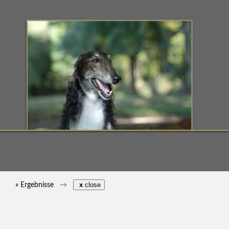
» Ergebnisse
x
close