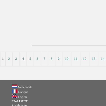
1
2
3
4
5
6
7
8
9
10
11
12
13
14
Nederlands
Français
English
STARTSEITE
Ergebnisse