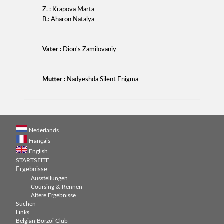
Z. : Krapova Marta
B.: Aharon Natalya
Vater :
Dion's Zamilovaniy
Mutter :
Nadyeshda Silent Enigma
Nederlands
Français
English
STARTSEITE
Ergebnisse
Ausstellungen
Coursing & Rennen
Altere Ergebnisse
Suchen
Links
Belgian Borzoi Club