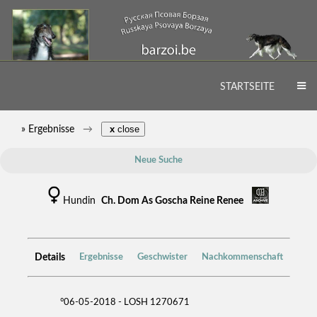
STARTSEITE
» Ergebnisse
x
close
Neue Suche
Hundin
Ch. Dom As Goscha Reine Renee
Details
Ergebnisse
Geschwister
Nachkommenschaft
°06-05-2018 - LOSH 1270671