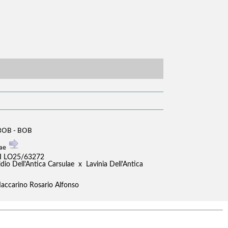
dBOB - BOB
lae
I LO25/63272
o Dell'Antica Carsulae x Lavinia Dell'Antica
: Iaccarino Rosario Alfonso