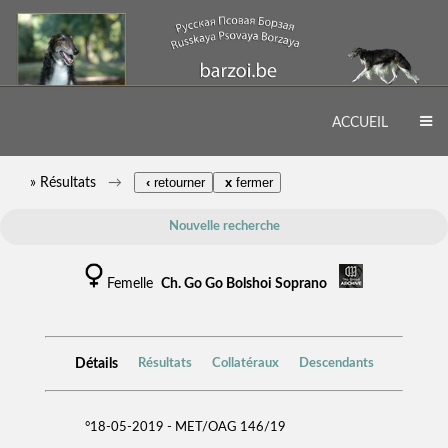
ACCUEIL
» Résultats
‹
retourner
x
fermer
Nouvelle recherche
Femelle
Ch. Go Go Bolshoi Soprano
Détails
Résultats
Collatéraux
Descendants
°18-05-2019 - MET/OAG 146/19