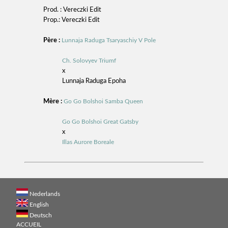
Prod. : Vereczki Edit
Prop.: Vereczki Edit
Père :
Lunnaja Raduga Tsaryaschiy V Pole
Ch. Solovyev Triumf
x
Lunnaja Raduga Epoha
Mère :
Go Go Bolshoi Samba Queen
Go Go Bolshoi Great Gatsby
x
Illas Aurore Boreale
Nederlands
English
Deutsch
ACCUEIL