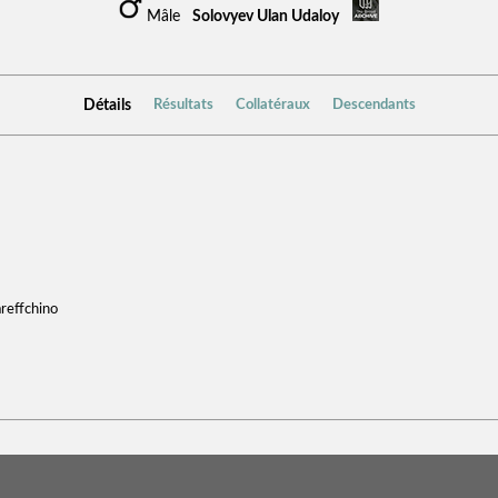
Mâle
Solovyev Ulan Udaloy
Détails
Résultats
Collatéraux
Descendants
reffchino