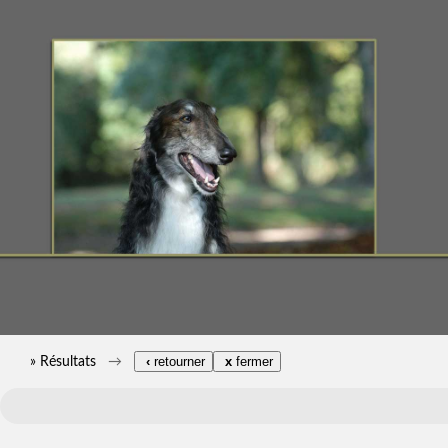
» Résultats
‹
retourner
x
fermer